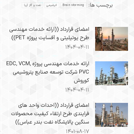
برچسب ها:
Brain storming
انرشيمی
نفت و گاز آریا
امضای قرارداد ((ارائه خدمات مهندسی
طرح یوتیلیتی و آفسایت پروژه PET))
۱۴۰۴-۰۴-۱۱
ارائه خدمات مهندسی پروژه EDC, VCM,
PVC شرکت توسعه صنایع پتروشیمی
کوروش
۱۴۰۴-۰۴-۱۱
امضای قرارداد ((احداث واحد های
فرایندی طرح ارتقاء کیفیت محصولات
سنگین پالایشگاه نفت بندر عباس))
۱۴۰۱-۰۸-۱۷