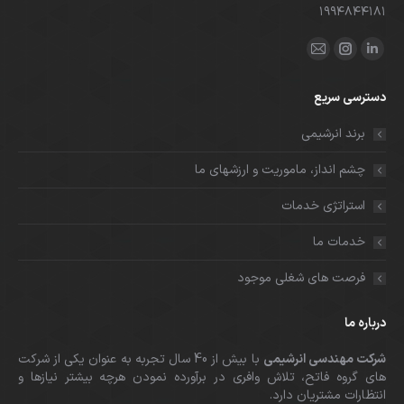
۱۹۹۴۸۴۴۱۸۱
ما را دنبال کنید در:
لینکدین
اینستاگرام
ایمیل
باز
باز
باز
دسترسی سریع
کردن
کردن
کردن
برگه
برگه
برگه
برند انرشیمی
در
در
در
چشم انداز، ماموریت و ارزشهای ما
پنجره
پنجره
پنجره
جدید
جدید
جدید
استراتژی خدمات
خدمات ما
فرصت های شغلی موجود
درباره ما
شرکت مهندسی انرشیمی
با بیش از 40 سال تجربه به عنوان یکی از شرکت
های گروه فاتح، تلاش وافری در برآورده نمودن هرچه بیشتر نیازها و
انتظارات مشتریان دارد.