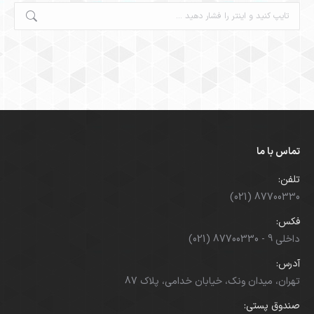
جستجو:
تماس با ما
تلفن:
(021) 87700330
فکس:
(021) 87700330 - داخلی 9
آدرس:
تهران، میدان ونک، خیابان خدامی، پلاک 87
صندوق پستی: