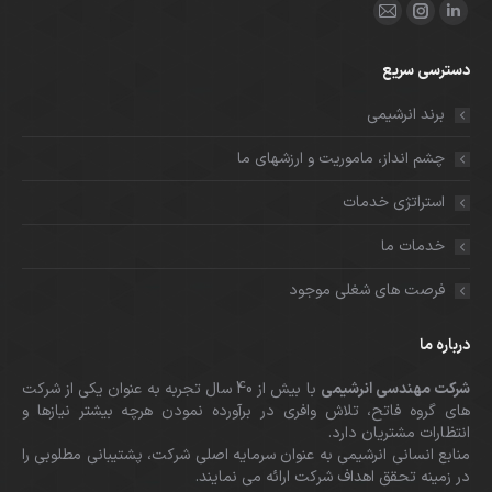
ما را دنبال کنید در:
لینکدین
اینستاگرام
ایمیل
باز
باز
باز
دسترسی سریع
کردن
کردن
کردن
برگه
برگه
برگه
برند انرشیمی
در
در
در
چشم انداز، ماموریت و ارزشهای ما
پنجره
پنجره
پنجره
جدید
جدید
جدید
استراتژی خدمات
خدمات ما
فرصت های شغلی موجود
درباره ما
شرکت مهندسی انرشیمی
با بیش از 40 سال تجربه به عنوان یکی از شرکت
های گروه فاتح، تلاش وافری در برآورده نمودن هرچه بیشتر نیازها و
انتظارات مشتریان دارد.
منابع انسانی انرشیمی به عنوان سرمایه اصلی شرکت، پشتیبانی مطلوبی را
در زمینه تحقق اهداف شرکت ارائه می نمایند.