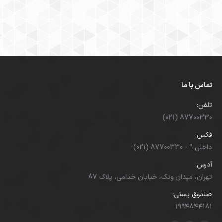
تماس با ما
تلفن:
(021) 87700330
فکس:
(021) 87700330 - داخلی 9
آدرس:
تهران، میدان ونک، خیابان خدامی، پلاک 87
صندوق پستی:
۱۹۹۴۸۴۴۱۸۱