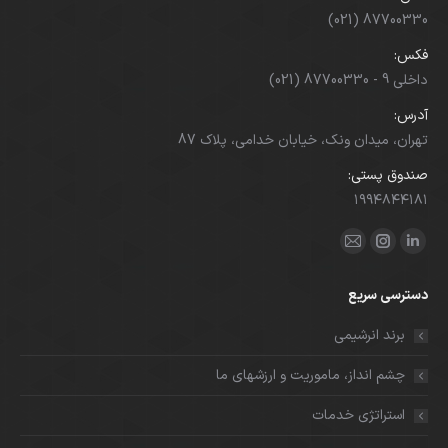
(021) 87700330
فکس:
(021) 87700330 - داخلی 9
آدرس:
تهران، میدان ونک، خیابان خدامی، پلاک 87
صندوق پستی:
۱۹۹۴۸۴۴۱۸۱
ما را دنبال کنید در:
لینکدین
اینستاگرام
ایمیل
باز
باز
باز
دسترسی سریع
کردن
کردن
کردن
برگه
برگه
برگه
برند انرشیمی
در
در
در
چشم انداز، ماموریت و ارزشهای ما
پنجره
پنجره
پنجره
جدید
جدید
جدید
استراتژی خدمات