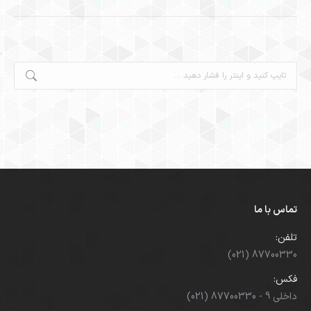
جستجو:
تماس با ما
تلفن:
(021) 87700330
فکس:
(021) 87700330 - داخلی 9