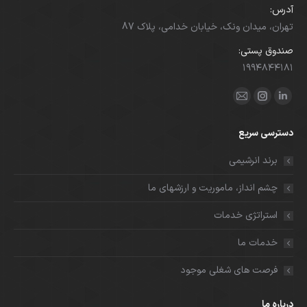
آدرس:
تهران، میدان ونک، خیابان خدامی، پلاک 87
صندوق پستی:
۱۹۹۴۸۴۴۱۸۱
ما را دنبال کنید در:
لینکدین
اینستاگرام
ایمیل
باز
باز
باز
دسترسی سریع
کردن
کردن
کردن
برگه
برگه
برگه
برند انرشیمی
در
در
در
چشم انداز، ماموریت و ارزشهای ما
پنجره
پنجره
پنجره
جدید
جدید
جدید
استراتژی خدمات
خدمات ما
فرصت های شغلی موجود
درباره ما