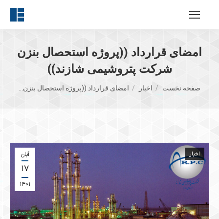
امضای قرارداد ((پروژه استحصال بنزن
شرکت پتروشیمی شازند))
مکان شما:
صفحه نخست
اخبار
امضای قرارداد ((پروژه استحصال بنزن…
اخبار
آبان
۱۷
۱۴۰۱