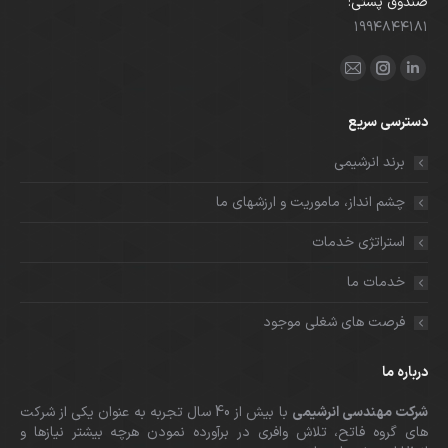
صندوق پستی:
۱۹۹۴۸۴۴۱۸۱
ما را دنبال کنید در:
لینکدین
اینستاگرام
ایمیل
باز
باز
باز
دسترسی سریع
کردن
کردن
کردن
برگه
برگه
برگه
برند انرشیمی
در
در
در
چشم انداز، ماموریت و ارزشهای ما
پنجره
پنجره
پنجره
جدید
جدید
جدید
استراتژی خدمات
خدمات ما
فرصت های شغلی موجود
درباره ما
شرکت مهندسی انرشیمی
با بیش از 40 سال تجربه به عنوان یکی از شرکت
های گروه فاتح، تلاش وافری در برآورده نمودن هرچه بیشتر نیازها و