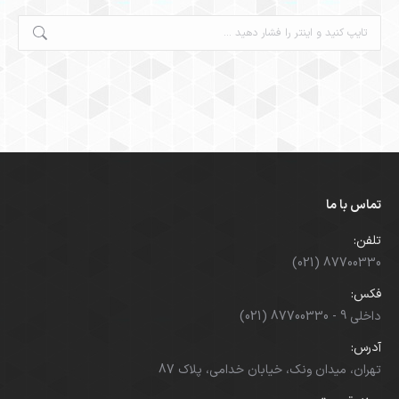
جستجو:
تماس با ما
تلفن:
(021) 87700330
فکس:
(021) 87700330 - داخلی 9
آدرس:
تهران، میدان ونک، خیابان خدامی، پلاک 87