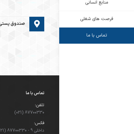
منابع انسانی
فرصت های شغلی
صندوق پستی: ۹۴۸۴۴۱۸۱
تماس با ما
تماس با ما
تلفن:
(021) 87700330
فکس:
(021) 87700330 - داخلی 9