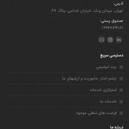
آدرس:
تهران، میدان ونک، خیابان خدامی، پلاک 87
صندوق پستی:
۱۹۹۴۸۴۴۱۸۱
ما را دنبال کنید در:
لینکدین
اینستاگرام
ایمیل
باز
باز
باز
دسترسی سریع
کردن
کردن
کردن
برگه
برگه
برگه
برند انرشیمی
در
در
در
چشم انداز، ماموریت و ارزشهای ما
پنجره
پنجره
پنجره
جدید
جدید
جدید
استراتژی خدمات
خدمات ما
فرصت های شغلی موجود
درباره ما