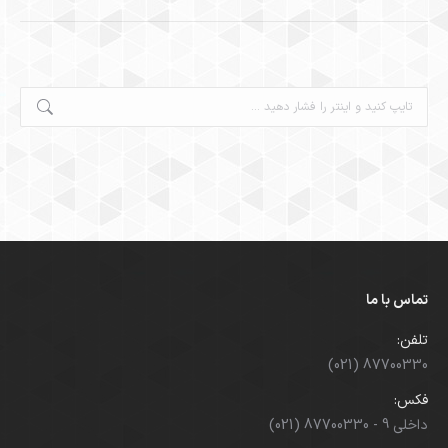
جستجو:
تماس با ما
تلفن:
(021) 87700330
فکس:
(021) 87700330 - داخلی 9