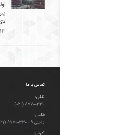
اول
پتر
دی م
-۱۳
تماس با ما
تلفن:
(021) 87700330
فکس:
(021) 87700330 - داخلی 9
آدرس: