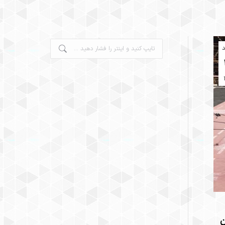
جستجو:
د