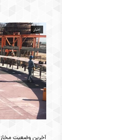
اخبار
​آخرین وضعیت مخازن د