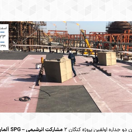
اسفن
۲۳
۱۳۹۹
و جداره اولفین پروژه کنگان ۲
​مشارکت انرشیمی – SPG آلمان​