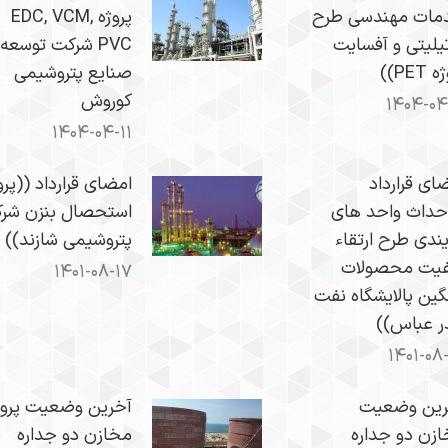
مات مهندسی طرح
پروژه EDC, VCM,
یلیتی و آفسایت
PVC شرکت توسعه
PET))
صنایع پتروشیمی
کوروش
۱۴۰۴-۰۴
۱۴۰۴-۰۴-۱۱
ای قرارداد
امضای قرارداد ((پرو
حداث واحد های
استحصال بنزن شر
یندی طرح ارتقاء
پتروشیمی شازند))
فیت محصولات
۱۴۰۱-۰۸-۱۷
ین پالایشگاه نفت
ر عباس))
۱۴۰۱-۰۸
رین وضعیت
آخرین وضعیت پروژ
زن دو جداره
مخازن دو جداره