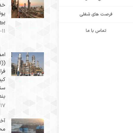
خد
یوت
فرصت های شغلی
پروژه 
تماس با ما
-۱۱
امض
((ا
فرا
کی
سنگ
بند
-۱۷
​آخ
مخا