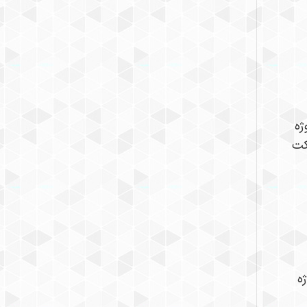
ژه
کت
ه